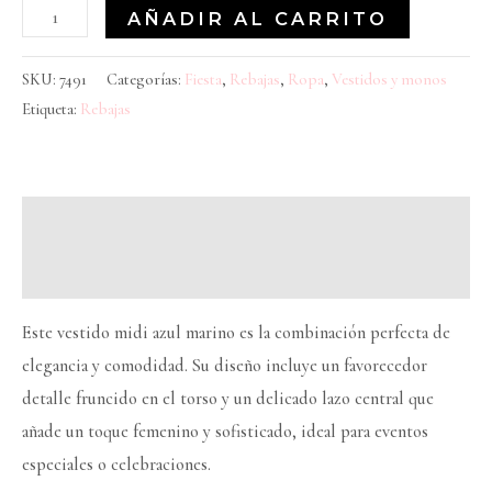
AÑADIR AL CARRITO
SKU:
7491
Categorías:
Fiesta
,
Rebajas
,
Ropa
,
Vestidos y monos
Etiqueta:
Rebajas
Descripción
Información adicional
Este vestido midi azul marino es la combinación perfecta de
elegancia y comodidad. Su diseño incluye un favorecedor
detalle fruncido en el torso y un delicado lazo central que
añade un toque femenino y sofisticado, ideal para eventos
especiales o celebraciones.