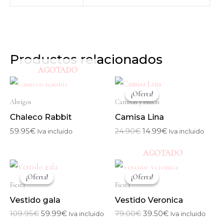
Productos relacionados
AGOTADO
El
El
precio
precio
¡Oferta!
¡Oferta!
original
actual
Abrigos
Camisas y blusas
era:
es:
Chaleco Rabbit
Camisa Lina
24.90€.
14.99€.
59.95
€
24.90
€
14.99
€
Iva incluido
Iva incluido
AGOTADO
El
El
El
El
precio
precio
precio
precio
¡Oferta!
¡Oferta!
¡Oferta!
¡Oferta!
original
actual
original
actual
Fiesta
Fiesta
era:
es:
era:
es:
Vestido gala
Vestido Veronica
109.95€.
59.99€.
79.00€.
39.50€.
109.95
€
59.99
€
79.00
€
39.50
€
Iva incluido
Iva incluido