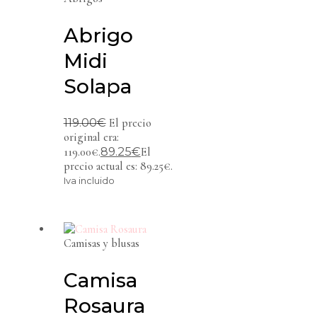
Abrigo
Midi
Solapa
119.00
€
El precio
original era:
89.25
€
119.00€.
El
precio actual es: 89.25€.
Iva incluido
Camisas y blusas
Camisa
Rosaura