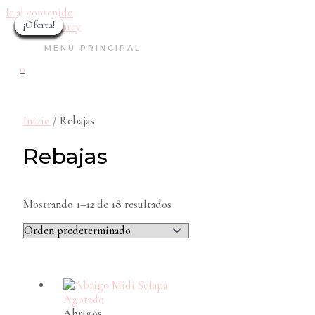
Ir al contenido
¡Oferta!
¡Oferta!
¡Oferta!
¡Oferta!
¡Oferta!
¡Oferta!
¡Oferta!
¡Oferta!
¡Oferta!
¡Oferta!
¡Oferta!
¡Oferta!
MENÚ PRINCIPAL
0
Inicio
/ Rebajas
Rebajas
Mostrando 1–12 de 18 resultados
Agotado
Abrigos