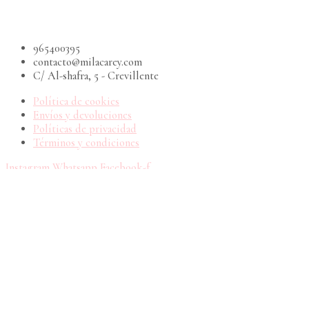
965400395
contacto@milacarey.com
C/ Al-shafra, 5 - Crevillente
Política de cookies
Envíos y devoluciones
Políticas de privacidad
Términos y condiciones
Instagram
Whatsapp
Facebook-f
Copyright © 2026 Mila Carey | Impulsado por Mila Carey
Utilizamos cookies en nuestro sitio web para ofrecerte una
experiencia más relevante al recordar tus preferencias y visitas
repetidas. Al hacer clic en "Aceptar", consientes el uso de todas
las cookies.
Ajustes de cookies
Leer más
ACEPTAR
RECHAZAR