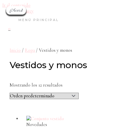
Ir al contenido
¡Oferta!
¡Oferta!
¡Oferta!
¡Oferta!
¡Oferta!
¡Oferta!
¡Oferta!
¡Oferta!
¡Oferta!
¡Oferta!
¡Oferta!
MENÚ PRINCIPAL
0
Inicio
/
Ropa
/ Vestidos y monos
Vestidos y monos
Mostrando los 12 resultados
Novedades