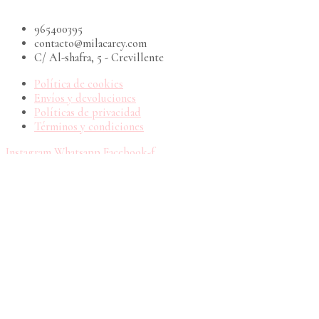
965400395
contacto@milacarey.com
C/ Al-shafra, 5 - Crevillente
Política de cookies
Envíos y devoluciones
Políticas de privacidad
Términos y condiciones
Instagram
Whatsapp
Facebook-f
Copyright © 2026 Mila Carey | Impulsado por Mila Carey
Utilizamos cookies en nuestro sitio web para ofrecerte una
experiencia más relevante al recordar tus preferencias y visitas
repetidas. Al hacer clic en "Aceptar", consientes el uso de todas
las cookies.
Ajustes de cookies
Leer más
ACEPTAR
RECHAZAR