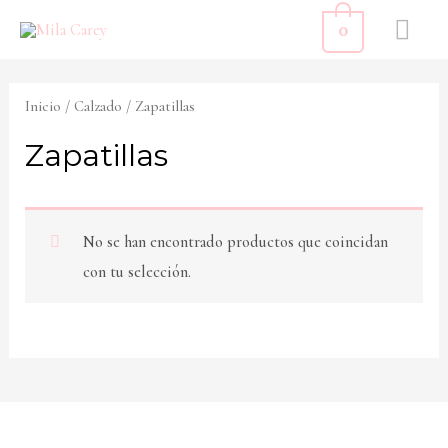
Ir
ME
0
al
PR
contenido
Inicio
/
Calzado
/ Zapatillas
Zapatillas
No se han encontrado productos que coincidan
con tu selección.