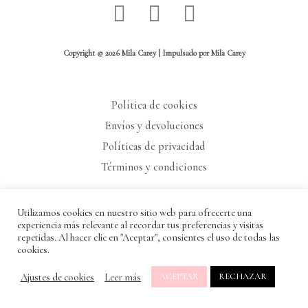
I
W
F
n
h
a
s
a
c
Copyright © 2026 Mila Carey | Impulsado por Mila Carey
t
t
e
a
s
b
Política de cookies
g
a
o
Envíos y devoluciones
r
p
o
Políticas de privacidad
a
p
k
Términos y condiciones
m
-
f
Utilizamos cookies en nuestro sitio web para ofrecerte una
965400395
experiencia más relevante al recordar tus preferencias y visitas
repetidas. Al hacer clic en "Aceptar", consientes el uso de todas las
contacto@milacarey.com
cookies.
C/ Al-shafra, 5 - Crevillente
Ajustes de cookies
Leer más
ACEPTAR
RECHAZAR