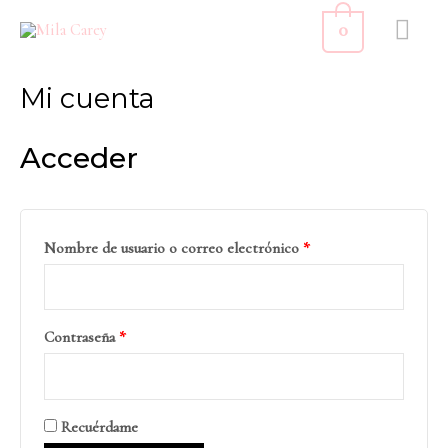
Ir
ME
0
al
PR
Obligatorio
Obligatorio
Obligatorio
Obligatorio
contenido
Mi cuenta
Acceder
Nombre de usuario o correo electrónico
*
Contraseña
*
Recuérdame