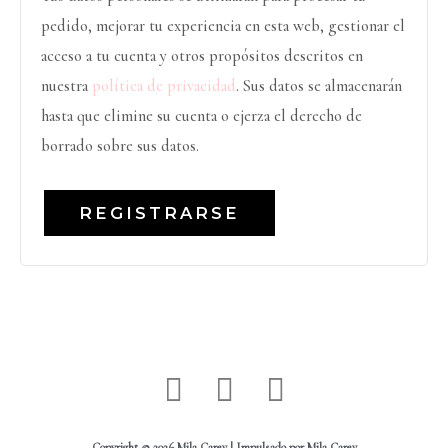
pedido, mejorar tu experiencia en esta web, gestionar el
acceso a tu cuenta y otros propósitos descritos en
nuestra
política de privacidad
. Sus datos se almacenarán
hasta que elimine su cuenta o ejerza el derecho de
borrado sobre sus datos.
REGISTRARSE
I
W
F
n
h
a
Copyright © 2026 Mila Carey | Impulsado por Mila Carey