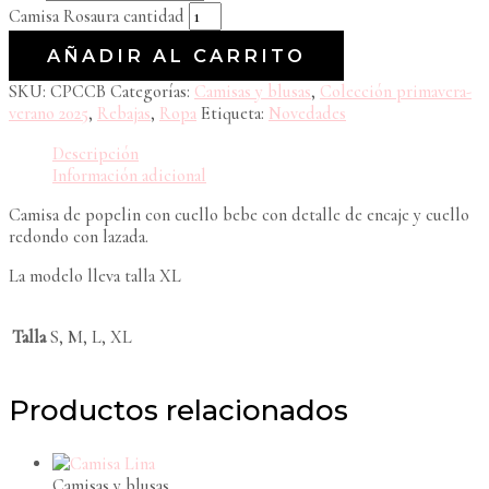
Camisa Rosaura cantidad
AÑADIR AL CARRITO
SKU:
CPCCB
Categorías:
Camisas y blusas
,
Colección primavera-
verano 2025
,
Rebajas
,
Ropa
Etiqueta:
Novedades
Descripción
Información adicional
Camisa de popelin con cuello bebe con detalle de encaje y cuello
redondo con lazada.
La modelo lleva talla XL
Talla
S, M, L, XL
Productos relacionados
Camisas y blusas