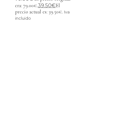
39.50
€
era: 79.00€.
El
precio actual es: 39.50€.
Iva
incluido