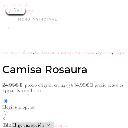
Ir al contenido
¡Oferta!
¡Oferta!
¡Oferta!
¡Oferta!
¡Oferta!
¡Oferta!
¡Oferta!
¡Oferta!
¡Oferta!
MENÚ PRINCIPAL
0
Camisas y blusas
,
Colección primavera-verano 2025
,
Rebajas
,
Ropa
Camisa Rosaura
24.95
€
14.99
€
El precio original era: 24.95€.
El precio actual es:
14.99€.
Iva incluido
Elegir una opción
XL
Talla
Limpiar