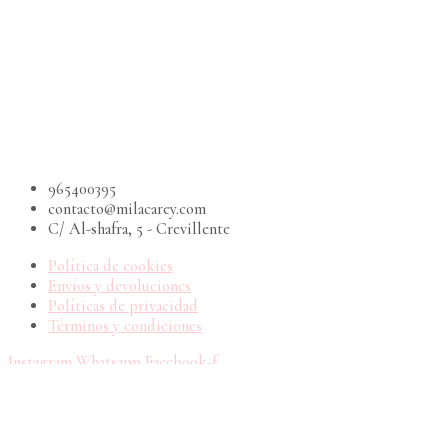
965400395
contacto@milacarey.com
C/ Al-shafra, 5 - Crevillente
Política de cookies
Envíos y devoluciones
Políticas de privacidad
Términos y condiciones
Instagram
Whatsapp
Facebook-f
Copyright © 2026 Mila Carey | Impulsado por Mila Carey
Utilizamos cookies en nuestro sitio web para ofrecerte una
experiencia más relevante al recordar tus preferencias y visitas
repetidas. Al hacer clic en "Aceptar", consientes el uso de todas