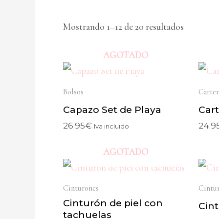
Mostrando 1–12 de 20 resultados
AGOTADO
Bolsos
Carter
Capazo Set de Playa
Cart
26.95
€
24.9
Iva incluido
AGOTADO
Cinturones
Cintu
Cinturón de piel con
Cint
tachuelas