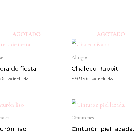
AGOTADO
AGOTADO
as
Abrigos
era de fiesta
Chaleco Rabbit
5
€
59.95
€
Iva incluido
Iva incluido
rones
Cinturones
urón liso
Cinturón piel lazada.