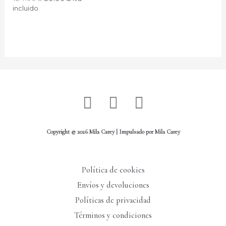
incluido
I
W
F
n
h
a
s
a
c
Copyright © 2026 Mila Carey | Impulsado por Mila Carey
t
t
e
a
s
b
Política de cookies
g
a
o
Envíos y devoluciones
r
p
o
Políticas de privacidad
a
p
k
Términos y condiciones