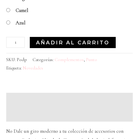
Camel
Azul
AÑADIR AL CARRITO
SKU:
Podp
Categorías:
Complementos
,
Punto
Etiqueta:
Novedades
Descripción
Información adicional
No Dale un giro moderno a tu colección de accesorios con