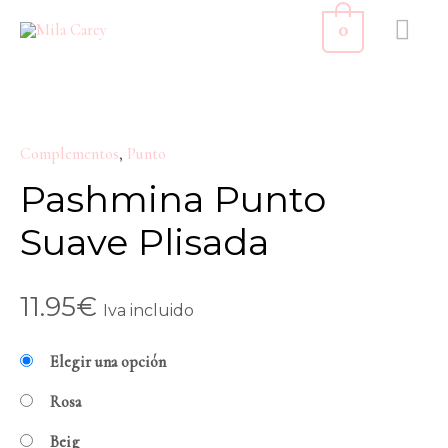
Ir
ME
0
al
PR
contenido
Pashmina
Punto
Complementos
,
Punto
Suave
Plisada
Pashmina Punto
cantidad
Suave Plisada
11.95
€
Iva incluido
Elegir una opción
Rosa
Beig