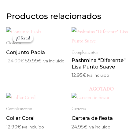
Productos relacionados
El
El
precio
precio
¡Oferta!
¡Oferta!
original
actual
Chalecos
era:
es:
Conjunto Paola
Complementos
124.00€.
59.99€.
Pashmina “Diferente”
124.00
€
59.99
€
Iva incluido
Lisa Punto Suave
12.95
€
Iva incluido
AGOTADO
Complementos
Carteras
Collar Coral
Cartera de fiesta
12.90
€
24.95
€
Iva incluido
Iva incluido