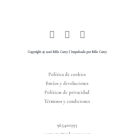
I
W
F
n
h
a
s
a
c
Copyright © 2026 Mila Carey | Impulsado por Mila Carey
t
t
e
a
s
b
Política de cookies
g
a
o
Envíos y devoluciones
r
p
o
Políticas de privacidad
a
p
k
Términos y condiciones
m
-
f
965400395