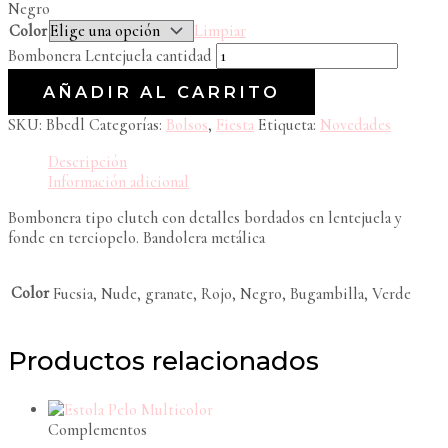
Negro
Color
Limpiar
Bombonera Lentejuela cantidad
AÑADIR AL CARRITO
SKU:
Bbcdl
Categorías:
Bolsos
,
Fiesta
Etiqueta:
Novedades
Descripción
Información adicional
Bombonera tipo clutch con detalles bordados en lentejuela y
fonde en terciopelo. Bandolera metálica
Color
Fucsia, Nude, granate, Rojo, Negro, Bugambilla, Verde
Productos relacionados
Complementos