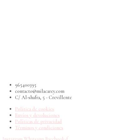
965400395
contacto@milacarey.com
C/ Al-shafra, 5 - Crevillente
Política de cookies
Envíos y devoluciones
Políticas de privacidad
Términos y condiciones
Instagram
Whatsapp
Facebook-f