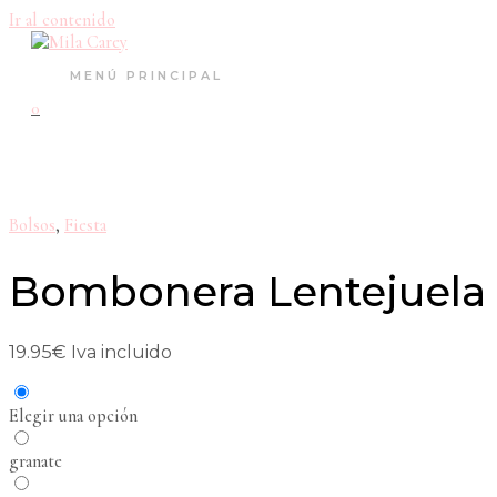
Ir al contenido
MENÚ PRINCIPAL
0
Bolsos
,
Fiesta
Bombonera Lentejuela
19.95
€
Iva incluido
Elegir una opción
granate