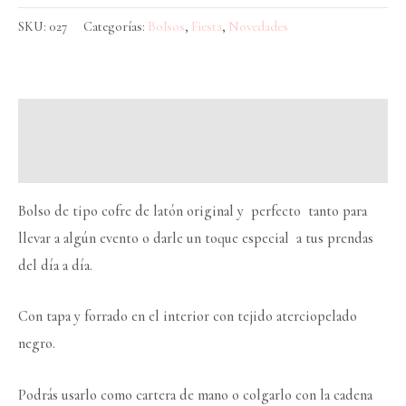
SKU:
027
Categorías:
Bolsos
,
Fiesta
,
Novedades
Descripción
Información adicional
Bolso de tipo cofre de latón original y perfecto tanto para
llevar a algún evento o darle un toque especial a tus prendas
del día a día.
Con tapa y forrado en el interior con tejido aterciopelado
negro.
Podrás usarlo como cartera de mano o colgarlo con la cadena