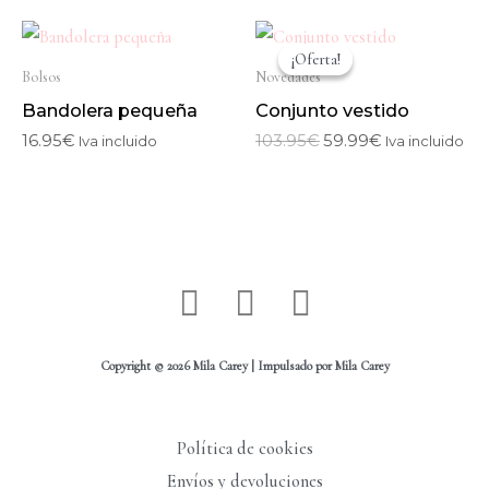
El
El
precio
precio
¡Oferta!
¡Oferta!
original
actual
Bolsos
Novedades
era:
es:
Bandolera pequeña
Conjunto vestido
103.95€.
59.99€.
16.95
€
103.95
€
59.99
€
Iva incluido
Iva incluido
I
W
F
n
h
a
s
a
c
Copyright © 2026 Mila Carey | Impulsado por Mila Carey
t
t
e
a
s
b
Política de cookies
g
a
o
Envíos y devoluciones