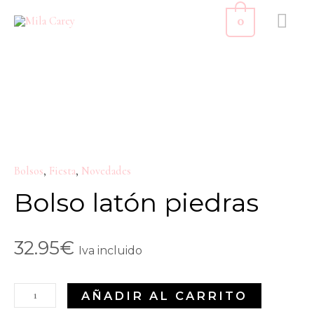
Ir
ME
0
al
PR
contenido
Bolso
latón
piedras
cantidad
Bolsos
,
Fiesta
,
Novedades
Bolso latón piedras
32.95
€
Iva incluido
AÑADIR AL CARRITO